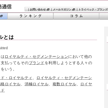
｜
お問い合わせ
｜
メールマガジン
｜
トライベック・ブランド
ル
とは
tted
とは
ロイヤルティ・セグメンテーション
において他の
く支払ってもその
ブランド
を利用しようとする人々の
とをいう。
ンド・ロイヤルティ
、
ロイヤルティ・セグメンテーシ
価格ロイヤル
、
消極ロイヤル
、
複数ロイヤル
、
ロイヤ
ッド