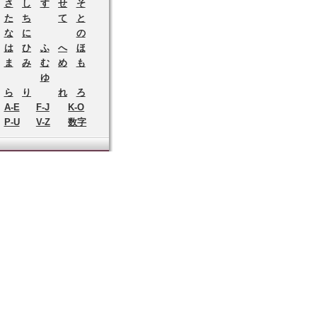
さ
し
す
せ
そ
た
ち
て
と
な
に
の
は
ひ
ふ
へ
ほ
ま
み
む
め
も
ゆ
ら
り
れ
ろ
A-E
F-J
K-O
P-U
V-Z
数字