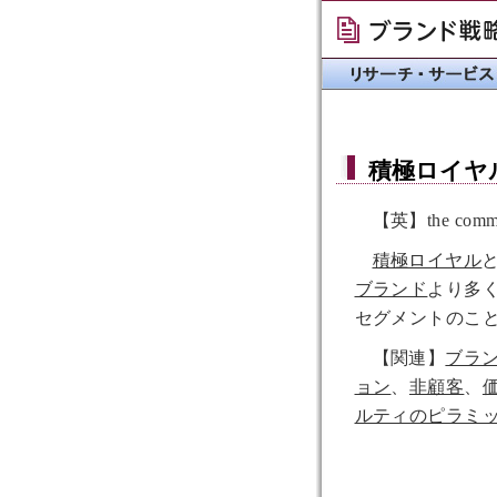
積極ロイヤ
【英】the commi
積極ロイヤル
ブランド
より多
セグメントのこ
【関連】
ブラ
ョン
、
非顧客
、
ルティのピラミ