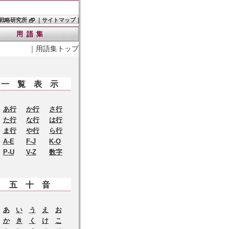
戦略研究所
｜
サイトマップ
｜
｜
用語集トップ
一覧表示
あ行
か行
さ行
た行
な行
は行
ま行
や行
ら行
A-E
F-J
K-O
P-U
V-Z
数字
五十音
あ
い
う
え
お
か
き
く
け
こ