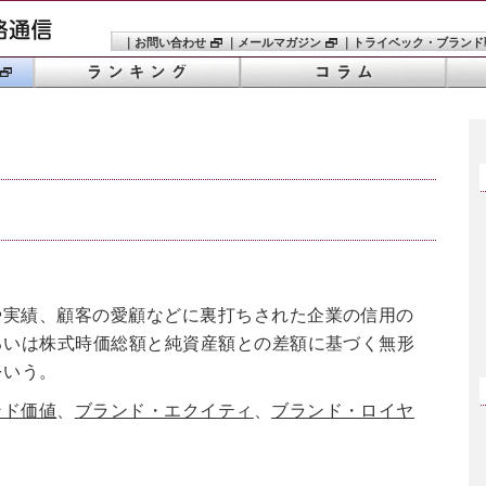
｜
お問い合わせ
｜
メールマガジン
｜
トライベック・ブランド
や実績、顧客の愛顧などに裏打ちされた企業の信用の
るいは株式時価総額と純資産額との差額に基づく無形
をいう。
ンド価値
、
ブランド・エクイティ
、
ブランド・ロイヤ