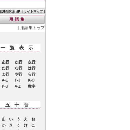
戦略研究所
｜
サイトマップ
｜
｜
用語集トップ
一覧表示
あ行
か行
さ行
た行
な行
は行
ま行
や行
ら行
A-E
F-J
K-O
P-U
V-Z
数字
五十音
あ
い
う
え
お
か
き
く
け
こ