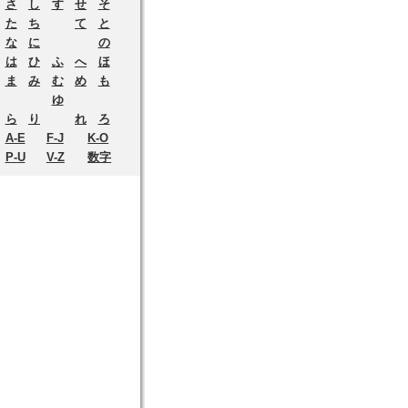
さ
し
す
せ
そ
た
ち
て
と
な
に
の
は
ひ
ふ
へ
ほ
ま
み
む
め
も
ゆ
ら
り
れ
ろ
A-E
F-J
K-O
P-U
V-Z
数字