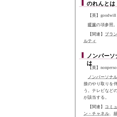
のれん
とは
【英】goodwill
暖簾
の項参照
【関連】
ブラ
ルティ
ノンパーソ
は
【英】nonpersona
ノンパーソナ
接のやり取りを
う。テレビなど
が該当する。
【関連】
コミ
ン・チャネル
、