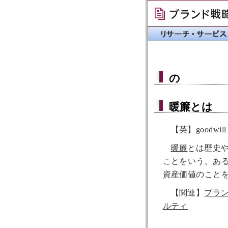
の
暖簾
とは
【英】goodwill
暖簾
とは歴史
ことをいう。あ
資産価値のこと
【関連】
ブラ
ルティ