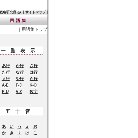
戦略研究所
｜
サイトマップ
｜
｜
用語集トップ
一覧表示
あ行
か行
さ行
た行
な行
は行
ま行
や行
ら行
A-E
F-J
K-O
P-U
V-Z
数字
五十音
あ
い
う
え
お
か
き
く
け
こ