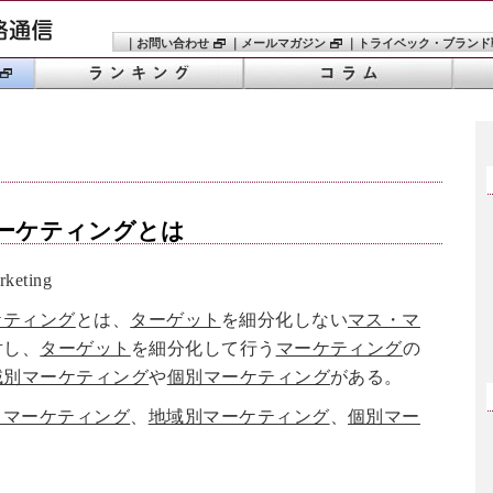
｜
お問い合わせ
｜
メールマガジン
｜
トライベック・ブランド
ーケティング
とは
keting
ケティング
とは、
ターゲット
を細分化しない
マス・マ
対し、
ターゲット
を細分化して行う
マーケティング
の
域別マーケティング
や
個別マーケティング
がある。
・マーケティング
、
地域別マーケティング
、
個別マー