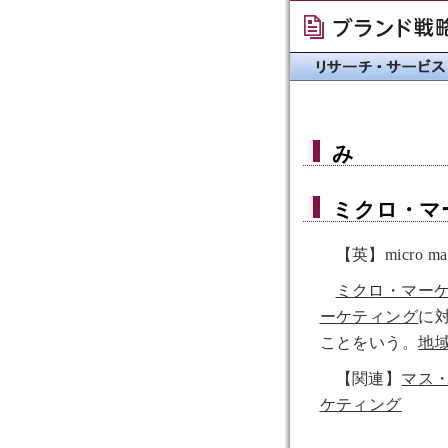
み
ミクロ・マ
【英】micro mar
ミクロ・マー
ーケティング
に
ことをいう。
地
【関連】
マス
ケティング