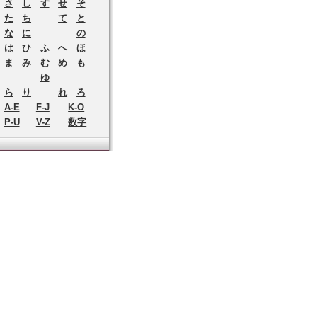
さ
し
す
せ
そ
た
ち
て
と
な
に
の
は
ひ
ふ
へ
ほ
ま
み
む
め
も
ゆ
ら
り
れ
ろ
A-E
F-J
K-O
P-U
V-Z
数字