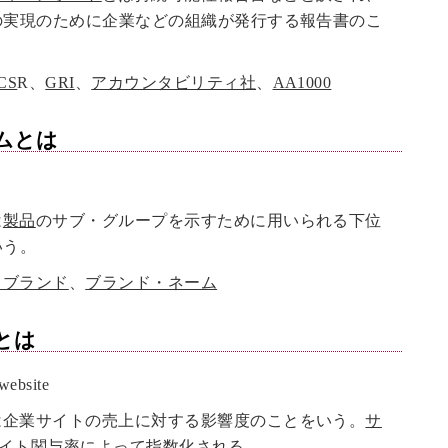
の実現のために企業などの組織が発行する報告書のこ
CS
R、
GRI
、
アカウンタビリティ社
、
AA1000
ム
とは
e
は
製品
のサブ・グループを示すために用いられる下位
いう。
・ブランド
、
ブランド・ネーム
とは
website
は企業サイトの売上に対する影響度のことをいう。
サ
イト関与率
によって指数化される。