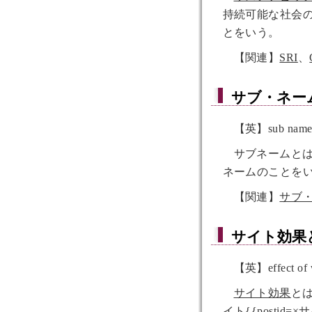
持続可能な社会
とをいう。
【関連】
SRI
、
サブ・ネー
【英】sub nam
サブネームと
ネームのことを
【関連】
サブ
サイト効果
【英】effect of 
サイト効果
と
イト{{postid=
×
サ