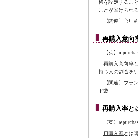
格
を設定するこ
ことが挙げられ
【関連】
心理
再購入意向
【英】repurchase
再購入意向率
持つ人の割合を
【関連】
ブラ
ド数
再購入率
と
【英】repurchase
再購入率
とは