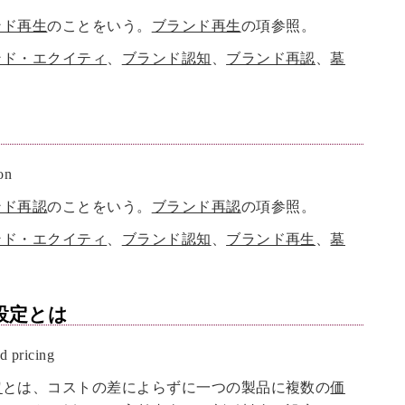
ンド再生
のことをいう。
ブランド再生
の項参照。
ンド・エクイティ
、
ブランド認知
、
ブランド再認
、
墓
on
ンド再認
のことをいう。
ブランド再認
の項参照。
ンド・エクイティ
、
ブランド認知
、
ブランド再生
、
墓
設定
とは
pricing
定
とは、コストの差によらずに一つの製品に複数の
価