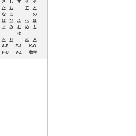
さ
し
す
せ
そ
た
ち
て
と
な
に
の
は
ひ
ふ
へ
ほ
ま
み
む
め
も
ゆ
ら
り
れ
ろ
A-E
F-J
K-O
P-U
V-Z
数字