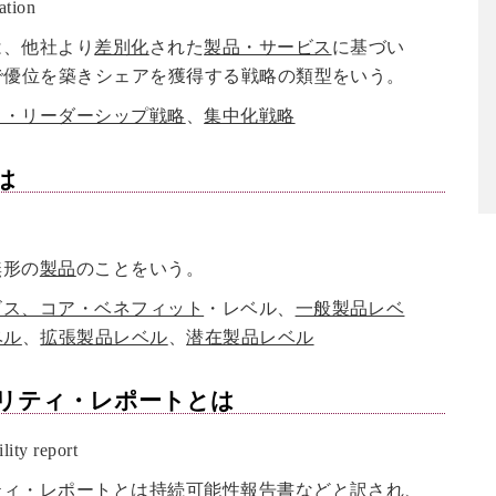
tion
は、他社より
差別化
された
製品・サービス
に基づい
で優位を築きシェアを獲得する戦略の類型をいう。
ト・リーダーシップ戦略
、
集中化戦略
は
無形の
製品
のことをいう。
ビス、コア・ベネフィット
・レベル、
一般製品レベ
ベル
、
拡張製品レベル
、
潜在製品レベル
リティ・レポート
とは
ity report
ティ・レポート
とは持続可能性報告書などと訳され、