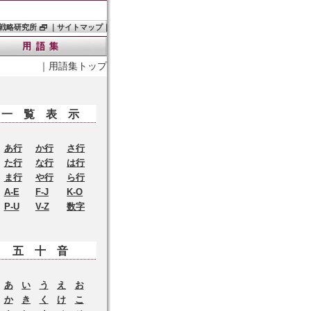
戦略研究所
｜
サイトマップ
｜
｜
用語集トップ
一覧表示
あ行
か行
さ行
た行
な行
は行
ま行
や行
ら行
A-E
F-J
K-O
P-U
V-Z
数字
五十音
あ
い
う
え
お
か
き
く
け
こ