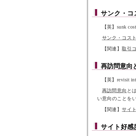
サンク・コ
【英】sunk cos
サンク・コス
【関連】
取引
再訪問意向
【英】revisit int
再訪問意向
と
い意向のことを
【関連】
サイ
サイト好感