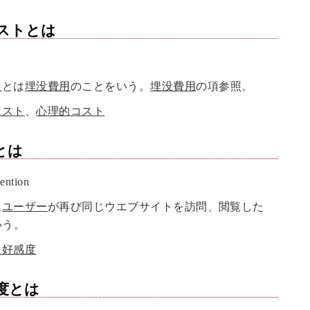
スト
とは
t
ト
とは
埋没費用
のことをいう。
埋没費用
の項参照。
コスト
、
心理的コスト
とは
ention
は
ユーザー
が再び同じウエブサイトを訪問、閲覧した
いう。
ト好感度
度
とは