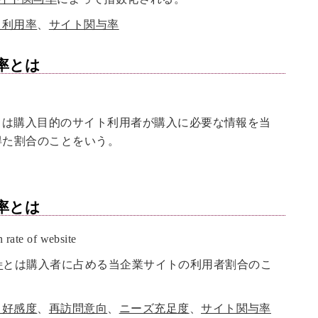
ト利用率
、
サイト関与率
率
とは
とは購入目的のサイト利用者が購入に必要な情報を当
得た割合のことをいう。
率
とは
rate of website
=
とは購入者に占める当企業サイトの利用者割合のこ
ト好感度
、
再訪問意向
、
ニーズ充足度
、
サイト関与率