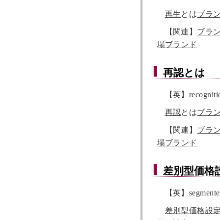
再生
とは
ブラ
【関連】
ブラ
場ブランド
再認
とは
【英】recogniti
再認
とは
ブラ
【関連】
ブラ
場ブランド
差別型価格
【英】segmented 
差別型価格設