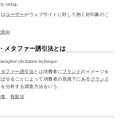
y rating
とは
ユーザー
がウェブサイトに対して抱く好印象のこ
問意向
・メタファー誘引法
とは
aphor elicitation technique
メタファー誘引法
とは消費者に
ブランド
のイメージを
選ばせることによって消費者の意識下にある
ブランド
りを分析する調査方法をいう。
調査
、
投影法