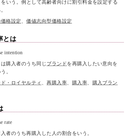
とをいう。例として高齢者向けに割引料金を設定する
る。
的価格設定
、
価値志向型価格設定
率
とは
 intention
とは購入者のうち同じ
ブランド
を再購入したい意向を
いう。
ンド・ロイヤルティ
、
再購入率
、
購入率
、
購入ブラン
は
 rate
購入者のうち再購入した人の割合をいう。