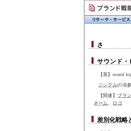
さ
サウンド・
【英】sound lo
ジングル
の項
【関連】
ブラ
ネーム
、
ロゴ
差別化戦略