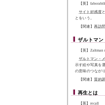
【英】faborabilit
サイト好感度
とをいう。
【関連】
再訪
ザルトマン
【英】Zaltman met
ザルトマン・
示す絵や写真を
の意味のつなが
【関連】
質的
再生
とは
【英】recall