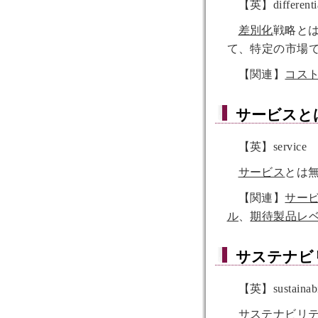
【英】differentia
差別化
戦略と
て、特定の市場
【関連】
コス
サービス
と
【英】service
サービス
とは
【関連】
サー
ル
、
期待製品レ
サステナビ
【英】sustainabil
サステナビリ