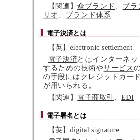
【関連】
傘ブランド
、
ブラ
リオ
、
ブランド体系
電子決済
とは
【英】electronic settlement
電子決済
とはインターネッ
するための技術や
サービス
の手段にはクレジットカー
が用いられる。
【関連】
電子商取引
、
EDI
電子署名
とは
【英】digital signature