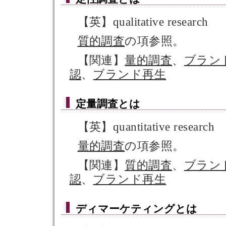
【英】qualitative research
質的調査
の項参照。
【関連】
量的調査
、
ブラン
認
、
ブランド
再生
定量調査
とは
【英】quantitative research
量的調査
の項参照。
【関連】
質的調査
、
ブラン
認
、
ブランド
再生
ディマーケティング
とは