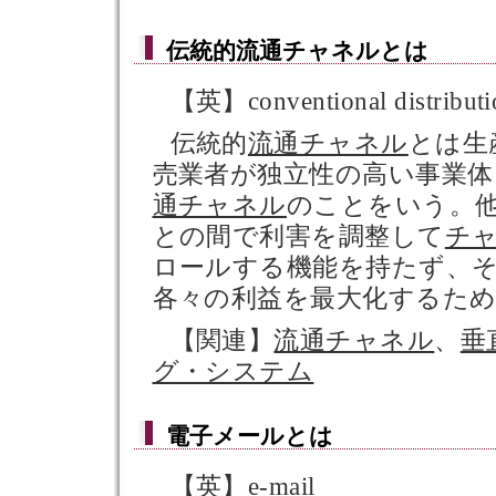
伝統的流通チャネル
とは
【英】conventional distributi
伝統的
流通チャネル
とは生
売業者が独立性の高い事業体
通チャネル
のことをいう。
との間で利害を調整して
チ
ロールする機能を持たず、
各々の利益を最大化するた
【関連】
流通チャネル
、
垂
グ・システム
電子メール
とは
【英】e-mail