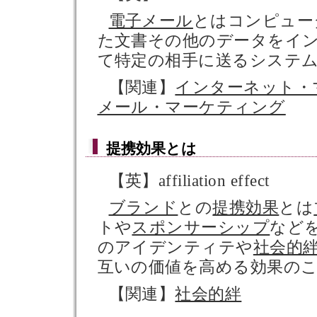
電子メール
とはコンピュー
た文書その他のデータをイ
て特定の相手に送るシステ
【関連】
インターネット・
メール・マーケティング
提携効果
とは
【英】affiliation effect
ブランド
との
提携効果
とは
トや
スポンサーシップ
など
のアイデンティテや
社会的
互いの価値を高める効果の
【関連】
社会的絆