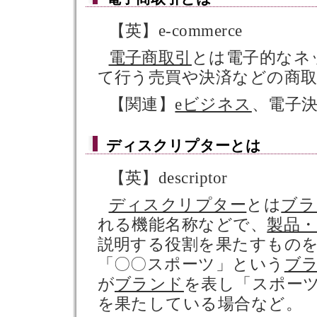
【英】e-commerce
電子商取引
とは電子的なネ
て行う売買や決済などの商
【関連】
eビジネス
、電子
ディスクリプター
とは
【英】descriptor
ディスクリプター
とは
ブラ
れる機能名称などで、
製品
説明する役割を果たすもの
「〇〇スポーツ」という
ブ
が
ブランド
を表し「スポー
を果たしている場合など。