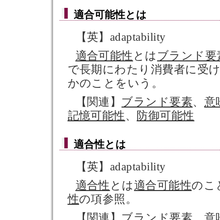
適合可能性
とは
【英】adaptability
適合可能性
とは
ブランド要
で長期にわたり消費者に受
かのことをいう。
【関連】
ブランド要素
、
意
記憶可能性
、
防御可能性
適合性
とは
【英】adaptability
適合性
とは
適合可能性
のこ
性
の項参照。
【関連】
ブランド要素
、
意