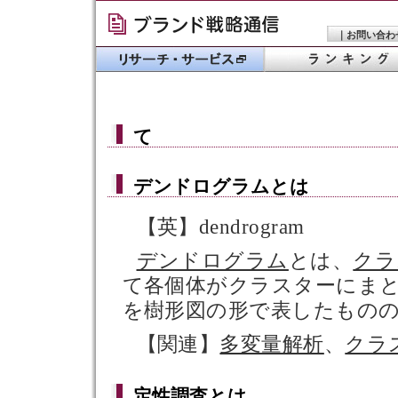
｜
お問い合わ
て
デンドログラム
とは
【英】dendrogram
デンドログラム
とは、
クラ
て各個体がクラスターにま
を樹形図の形で表したもの
【関連】
多変量解析
、
クラ
定性調査
とは