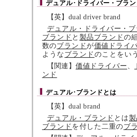
デュアル･ドライバー・ブラン
【英】dual driver brand
デュアル・ドライバー・ブ
ブランド
と
製品ブランド
の
数の
ブランド
が
価値ドライ
ような
ブランド
のことをい
【関連】
価値ドライバー
、
ンド
デュアル･ブランド
とは
【英】dual brand
デュアル・ブランド
とは
製
ブランド
を付した二重の
ブ