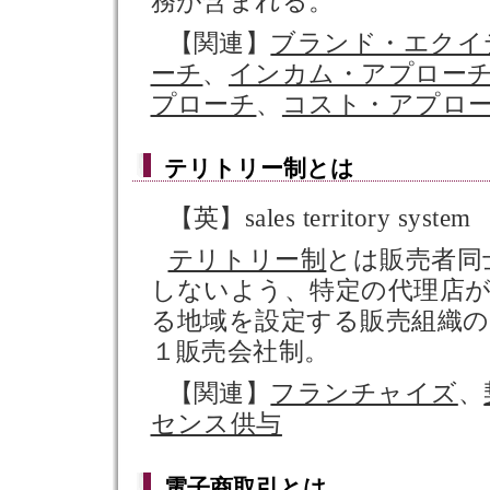
務が含まれる。
【関連】
ブランド・エクイ
ーチ
、
インカム・アプロー
プローチ
、
コスト・アプロ
テリトリー制
とは
【英】sales territory system
テリトリー制
とは販売者同
しないよう、特定の代理店
る地域を設定する販売組織の
１販売会社制。
【関連】
フランチャイズ
、
センス供与
電子商取引
とは