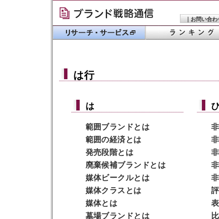
｜
お問い合わ
は行
は
範囲ブランド
とは
非
範囲の経済
とは
非
発売段階
とは
非
廃棄候補ブランド
とは
非
媒体ビークル
とは
非
媒体クラス
とは
評
媒体
とは
表
墓場ブランド
とは
比