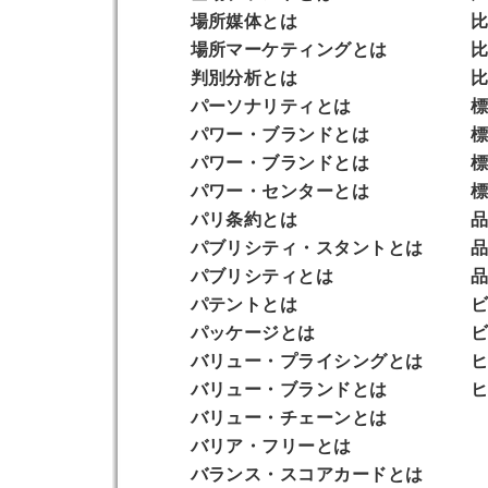
場所媒体
とは
比
場所マーケティング
とは
比
判別分析
とは
比
パーソナリティ
とは
標
パワー・ブランド
とは
標
パワー・ブランド
とは
標
パワー・センター
とは
標
パリ条約
とは
品
パブリシティ・スタント
とは
品
パブリシティ
とは
品
パテント
とは
ビ
パッケージ
とは
ビ
バリュー・プライシング
とは
ヒ
バリュー・ブランド
とは
ヒ
バリュー・チェーン
とは
バリア・フリー
とは
バランス・スコアカード
とは