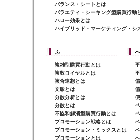
バランス・シート
とは
バラエティ・シーキング型購買行動
ハロー効果
とは
ハイブリッド・マーケティング・シ
ふ
複雑型購買行動
とは
平
複数ロイヤル
とは
平
複合連想
とは
偏
文脈
とは
偏
分散分析
とは
便
分散
とは
ペ
不協和解消型購買行動
とは
ペ
プロモーション戦略
とは
ベ
プロモーション・ミックス
とは
ベ
プロモーション
とは
ヘ