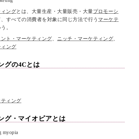
eting
ティング
とは、大量生産・大量販売・大量
プロモーシ
て、すべての消費者を対象に同じ方法で行う
マーケテ
いう。
メント・マーケティング
、
ニッチ・マーケティング
、
ティング
ングの4C
とは
ケティング
ング・マイオピア
とは
 myopia