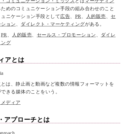
グ・コミュニケーション・ミックス
とは
マーケティン
るためのコミュニケーション手段の組み合わせのこと
ミュニケーション手段として
広告
、
PR
、
人的販売
、
セ
ーション
、
ダイレクト・マーケティング
がある。
、
PR
、
人的販売
、
セールス・プロモーション
、
ダイレ
ィング
ィア
とは
ia
ア
とは、静止画と動画など複数の情報フォーマットを
ができる媒体のことをいう。
スメディア
・アプローチ
とは
proach