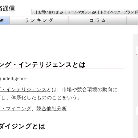
｜
お問い合わせ
｜
メールマガジン
｜
トライベック・ブランド
ング・インテリジェンス
とは
ntelligence
グ・インテリジェンス
とは、市場や競合環境の動向に
析し、体系化したもののことをいう。
タ・マイニング
、
競合他社分析
ダイジング
とは