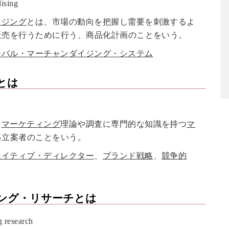
sing
イジング
とは、市場の動向を把握し需要を刺激するよ
販売を行うために行う、商品化計画のことをいう。
ーバル・マーチャンダイジング・システム
とは
は
マーケティング
理論や調査に専門的な知識を持つ
マ
略立案者のことをいう。
エイティブ・ディレクター
、
ブランド戦略
、
競争的
ング・リサーチ
とは
research