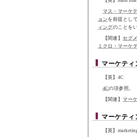
【英】mass mark
マス・マーケ
ョン
を前提とし
ィング
のことを
【関連】
セグ
ミクロ・マーケ
マーケティ
【英】4C
4C
の項参照。
【関連】
マー
マーケティ
【英】marketing