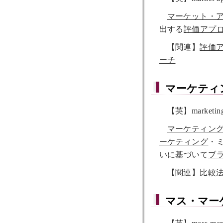
マーケット・
出する
評価アプ
【関連】
評価
ーチ
マーケティ
【英】marketing-
マーケティン
ーケティング
・
いに基づいて
ブ
【関連】
比較
マス・マー