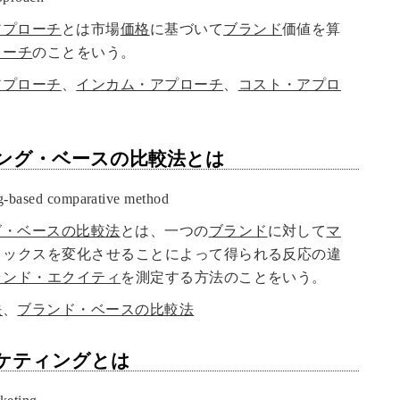
アプローチ
とは市場
価格
に基づいて
ブランド
価値を算
ローチ
のことをいう。
アプローチ
、
インカム・アプローチ
、
コスト・アプロ
ング・ベースの比較法
とは
based comparative method
グ・ベースの比較法
とは、一つの
ブランド
に対して
マ
ミックスを変化させることによって得られる反応の違
ランド・エクイティ
を測定する方法のことをいう。
法
、
ブランド・ベースの比較法
ケティング
とは