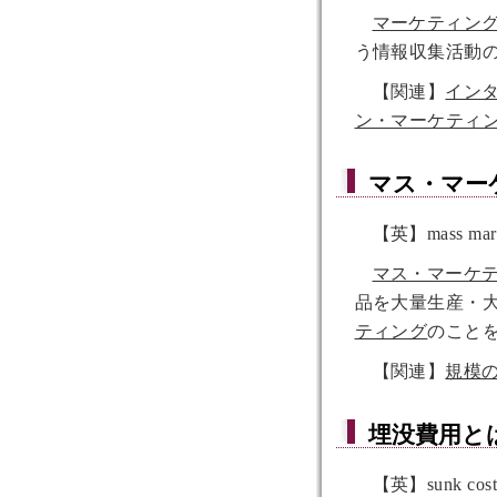
マーケティン
う情報収集活動
【関連】
イン
ン・マーケティ
マス・マー
【英】mass mark
マス・マーケ
品を大量生産・
ティング
のこと
【関連】
規模
埋没費用
と
【英】sunk cos