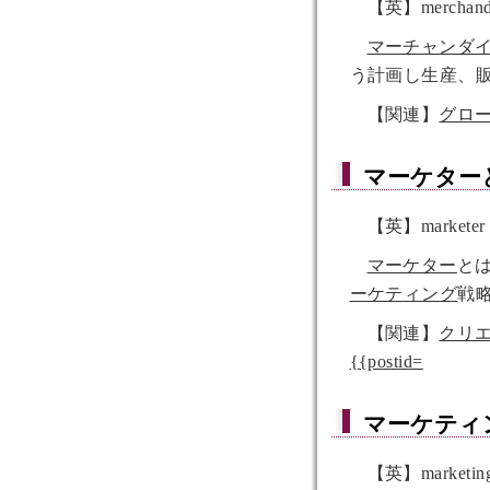
【英】merchandi
マーチャンダ
う計画し生産、
【関連】
グロ
マーケター
【英】marketer
マーケター
と
ーケティング
戦
【関連】
クリ
{{postid=
マーケティ
【英】marketing 