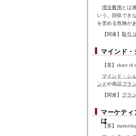
埋没費用
とは
いう。回収でき
を歪める危険が
【関連】
取引
マインド・
【英】share of 
マインド・シ
ンド
や商品
ブラ
【関連】
ブラ
マーケティ
は
【英】marketing 