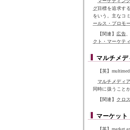
マーケティン
グ
目標を追求す
をいう。主なコ
ールス・プロモ
【関連】
広告
クト・マーケテ
マルチメデ
【英】multimed
マルチメディ
同時に扱うこと
【関連】
クロ
マーケット
【英】market ap