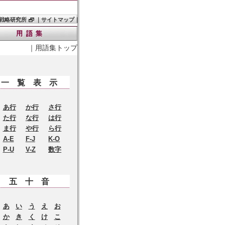
戦略研究所
｜
サイトマップ
｜
｜
用語集トップ
一覧表示
あ行
か行
さ行
た行
な行
は行
ま行
や行
ら行
A-E
F-J
K-O
P-U
V-Z
数字
五十音
あ
い
う
え
お
か
き
く
け
こ