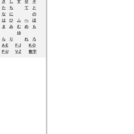
さ
し
す
せ
そ
た
ち
て
と
な
に
の
は
ひ
ふ
へ
ほ
ま
み
む
め
も
ゆ
ら
り
れ
ろ
A-E
F-J
K-O
P-U
V-Z
数字