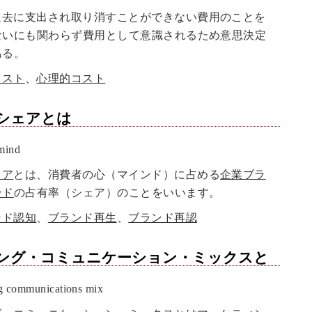
過去に支出され取り消すことができない費用のことを
ないにも関わらず費用として意識されるため意思決定
ある。
コスト
、
心理的コスト
シェア
とは
mind
ェア
とは、消費者の心（マインド）に占める
企業ブラ
ンド
の占有率（シェア）のことをいいます。
ンド認知
、
ブランド再生
、
ブランド再認
ング・コミュニケーション・ミックス
と
communications mix