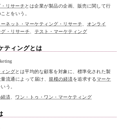
グ・リサーチ
とは企業が製品の企画、販売に関して行
のことをいう。
ターネット・マーケティング・リサーチ
、
オンライ
ング・リサーチ
、
テスト・マーケティング
ケティング
とは
eting
ティング
とは平均的な顧客を対象に、標準化された製
大量流通によって届け、
規模の経済
を追求する
マーケ
をいう。
の経済
、
ワン・トゥ・ワン・マーケティング
は
t