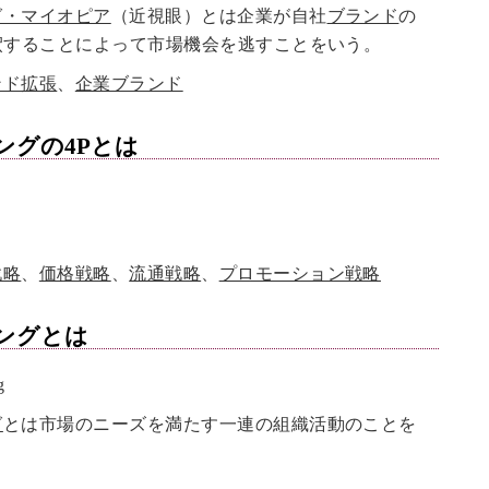
グ・マイオピア
（近視眼）とは企業が自社
ブランド
の
釈することによって市場機会を逃すことをいう。
ンド拡張
、
企業ブランド
ングの4P
とは
戦略
、
価格戦略
、
流通戦略
、
プロモーション戦略
ング
とは
g
グ
とは市場のニーズを満たす一連の組織活動のことを