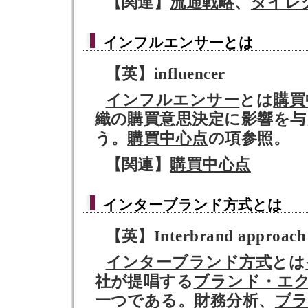
【関連】
流通戦略
、
ダイレ
インフルエンサー
とは
【英】influencer
インフルエンサー
とは
購買
織の購買意思決定に影響を
う。
購買中心点
の項参照。
【関連】
購買中心点
インターブランド方式
とは
【英】Interbrand approach
インターブランド方式
とは
社が提唱する
ブランド・エ
一つである。財務分析、
ブ