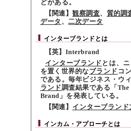
どがある。
【関連】
観察調査
、
質的調
データ
、
二次データ
インターブランド
とは
【英】Interbrand
インターブランド
とは、ニ
を置く世界的な
ブランド
コ
である。毎年ビジネス・ウ
ランド
調査結果である「The B
Brand」を発表している。
【関連】
インターブランド
インカム・アプローチ
とは