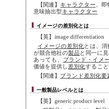
【関連】
キャラクター
、即
意味抽出型
キャラクター
イメージの差別化
とは
【英】image differentiation
イメージの差別化
とは、消
が競合他社の
製品
と同一に見
あっても、
ブランド・イメ
価値を提供し
差別化
するこ
【関連】
ブランド
差別化要
一般製品レベル
とは
【英】generic product level