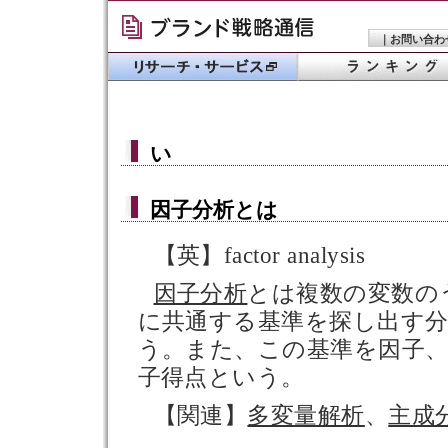
｜
お問い合わ
い
因子分析
とは
【英】factor analysis
因子分析
とは複数の変数の
に共通する基準を探し出す
う。また、この基準を因子
子得点という。
【関連】
多変量解析
、
主成