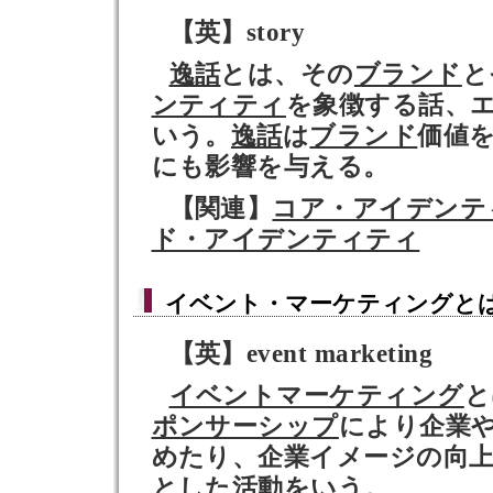
【英】story
逸話
とは、その
ブランド
と
ンティティ
を象徴する話、
いう。
逸話
は
ブランド
価値
にも影響を与える。
【関連】
コア・アイデンテ
ド・アイデンティティ
イベント・マーケティング
と
【英】event marketing
イベントマーケティング
と
ポンサーシップ
により企業
めたり、企業イメージの向
とした活動をいう。