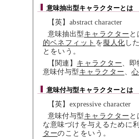
意味抽出型キャラクター
とは
【英】abstract character
意味抽出型
キャラクター
と
的ベネフィット
を
擬人化
し
とをいう。
【関連】
キャラクター
、即
意味付与型
キャラクター
、
意味付与型キャラクター
とは
【英】expressive character
意味付与型
キャラクター
と
な意味づけを与えるために
ター
のことをいう。