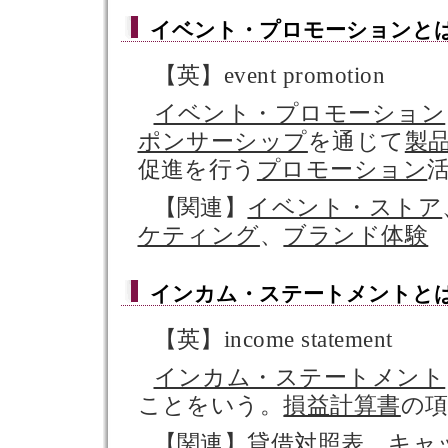
イベント・プロモーション
と
【英】event promotion
イベント・プロモーション
ポンサーシップ
を通じて
製
促進を行う
プロモーション
【関連】
イベント・ストア
ケティング
、
ブランド体験
インカム・ステートメント
と
【英】income statement
インカム・ステートメント
ことをいう。
損益計算書
の
【関連】
貸借対照表
、
キャ