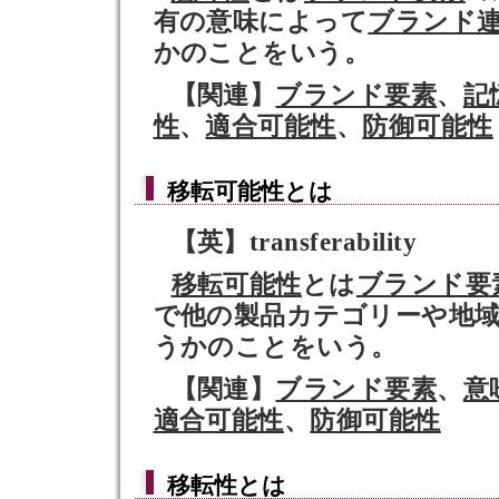
有の意味によって
ブランド
かのことをいう。
【関連】
ブランド要素
、
記
性
、
適合可能性
、
防御可能性
移転可能性
とは
【英】transferability
移転可能性
とは
ブランド要
で他の製品カテゴリーや地
うかのことをいう。
【関連】
ブランド要素
、
意
適合可能性
、
防御可能性
移転性
とは