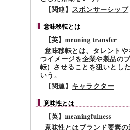
【関連】
スポンサーシップ
意味移転
とは
【英】meaning transfer
意味移転
とは、タレントや
つイメージを企業や製品の
転）させることを狙いとし
いう。
【関連】
キャラクター
意味性
とは
【英】meaningfulness
意味性
とは
ブランド要素
の