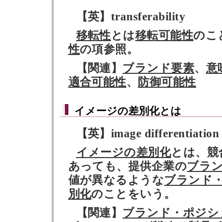
【英】transferability
移転性
とは
移転可能性
のこ
性
の項参照。
【関連】
ブランド要素
、
意
適合可能性
、
防御可能性
イメージの差別化
とは
【英】image differentiation
イメージの差別化
とは、競
あっても、提供企業の
ブラ
値が異なるような
ブランド
別化
のことをいう。
【関連】
ブランド・ポジシ