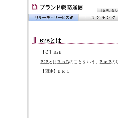
｜
お問い合わ
B2B
とは
【英】B2B
B2B
とは
B to B
のことをいう。
B to B
の
【関連】
B to C