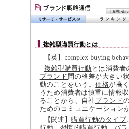
｜
お問い合わ
複雑型購買行動
とは
【英】complex buying behav
複雑型購買行動
とは消費者
ブランド
間の格差が大きい
動のことをいう。
価格
が高
うため消費者は慎重に情報
ることから、自社
ブランド
ためのコミュニケーション
【関連】
購買行動のタイプ
行動
、
習慣的購買行動
、バラ