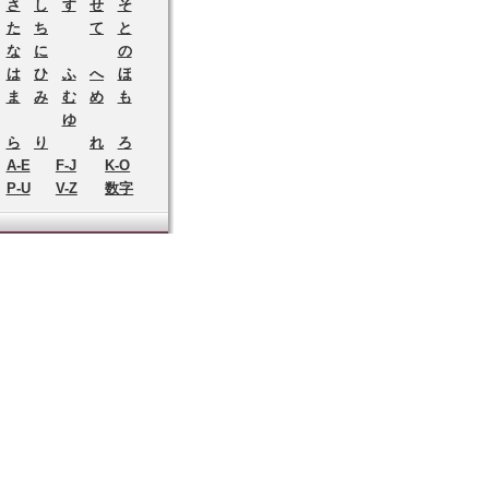
さ
し
す
せ
そ
た
ち
て
と
な
に
の
は
ひ
ふ
へ
ほ
ま
み
む
め
も
ゆ
ら
り
れ
ろ
A-E
F-J
K-O
P-U
V-Z
数字