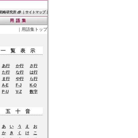
戦略研究所
｜
サイトマップ
｜
｜
用語集トップ
一覧表示
あ行
か行
さ行
た行
な行
は行
ま行
や行
ら行
A-E
F-J
K-O
P-U
V-Z
数字
五十音
あ
い
う
え
お
か
き
く
け
こ