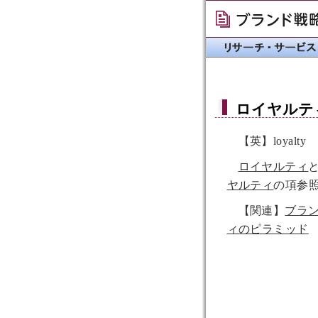
ロイヤルテ
【英】loyalty
ロイヤルティ
ヤルティ
の項参
【関連】
ブラ
ィのピラミッド