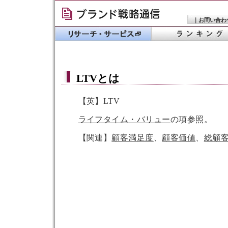
｜
お問い合わ
LTV
とは
【英】LTV
ライフタイム・バリュー
の項参照。
【関連】
顧客満足度
、
顧客価値
、
総顧