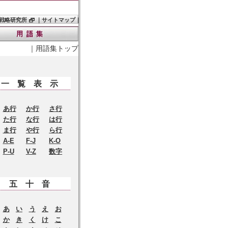
戦略研究所
｜
サイトマップ
｜
｜
用語集トップ
一覧表示
あ行
か行
さ行
た行
な行
は行
ま行
や行
ら行
A-E
F-J
K-O
P-U
V-Z
数字
五十音
あ
い
う
え
お
か
き
く
け
こ