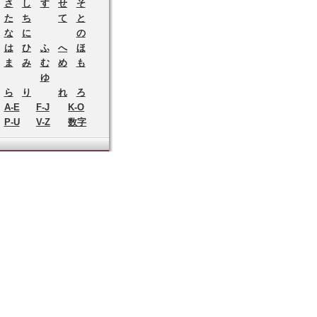
さ
し
す
せ
そ
た
ち
て
と
な
に
の
は
ひ
ふ
へ
ほ
ま
み
む
め
も
ゆ
ら
り
れ
ろ
A-E
F-J
K-O
P-U
V-Z
数字