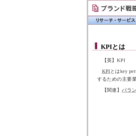
KPI
とは
【英】KPI
KPI
とはkey p
するための主要
【関連】
バラ