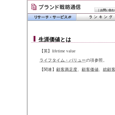
｜
お問い合わ
生涯価値
とは
【英】lifetime value
ライフタイム・バリュー
の項参照。
【関連】
顧客満足度
、
顧客価値
、
総顧