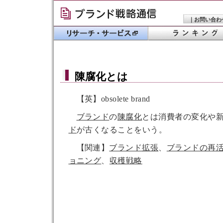
｜
お問い合わ
陳腐化
とは
【英】obsolete brand
ブランド
の
陳腐化
とは消費者の変化や
ド
が古くなることをいう。
【関連】
ブランド拡張
、
ブランドの再
ョニング
、
収穫戦略