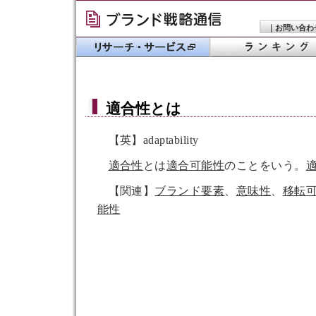
｜
お問い合わ
適合性
とは
【英】adaptability
適合性
とは
適合可能性
のことをいう。
【関連】
ブランド要素
、
意味性
、
移転
能性