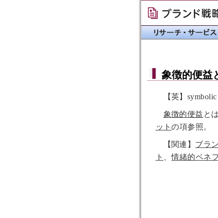
象徴的便益
【英】symbolic b
象徴的便益
と
ット
の項参照。
【関連】
ブラ
ト
、
情緒的ベネ