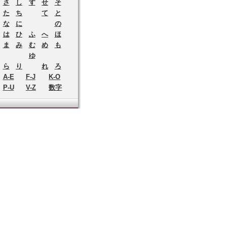
さ
し
す
せ
そ
た
ち
て
と
な
に
の
は
ひ
ふ
へ
ほ
ま
み
む
め
も
ゆ
ら
り
れ
ろ
A-E
F-J
K-O
P-U
V-Z
数字