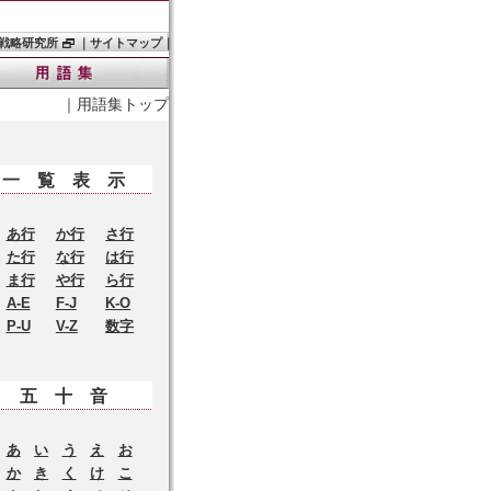
戦略研究所
｜
サイトマップ
｜
｜
用語集トップ
一覧表示
あ行
か行
さ行
た行
な行
は行
ま行
や行
ら行
A-E
F-J
K-O
P-U
V-Z
数字
五十音
あ
い
う
え
お
か
き
く
け
こ