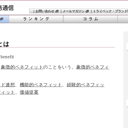
｜
お問い合わせ
｜
メールマガジン
｜
トライベック・ブランド
とは
enefit
は
象徴的ベネフィット
のことをいう。
象徴的ベネフィ
ンド連想
、
機能的ベネフィット
、
経験的ベネフィッ
フィット
、
価値提案