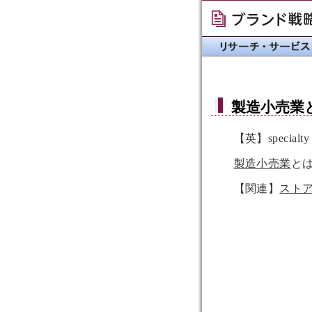
製造小売業
【英】specialty ｓt
製造小売業
と
【関連】
スト