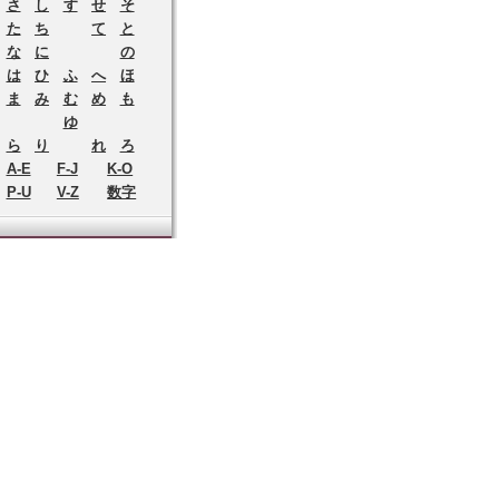
さ
し
す
せ
そ
た
ち
て
と
な
に
の
は
ひ
ふ
へ
ほ
ま
み
む
め
も
ゆ
ら
り
れ
ろ
A-E
F-J
K-O
P-U
V-Z
数字