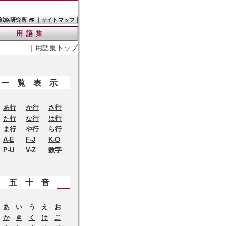
戦略研究所
｜
サイトマップ
｜
｜
用語集トップ
一覧表示
あ行
か行
さ行
た行
な行
は行
ま行
や行
ら行
A-E
F-J
K-O
P-U
V-Z
数字
五十音
あ
い
う
え
お
か
き
く
け
こ