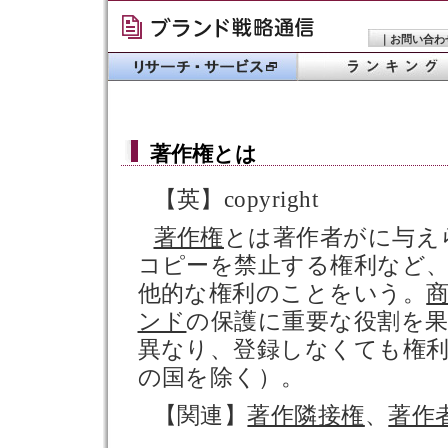
｜
お問い合わ
著作権
とは
【英】copyright
著作権
とは著作者がに与え
コピーを禁止する権利など
他的な権利のことをいう。
ンド
の保護に重要な役割を
異なり、登録しなくても権
の国を除く）。
【関連】
著作隣接権
、
著作