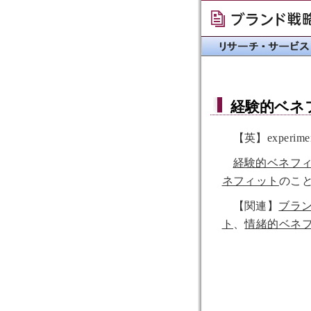
経験的ベネ
【英】experiment
経験的ベネフ
ネフィット
のこ
【関連】
ブラ
ト
、
情緒的ベネ