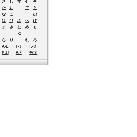
さ
し
す
せ
そ
た
ち
て
と
な
に
の
は
ひ
ふ
へ
ほ
ま
み
む
め
も
ゆ
ら
り
れ
ろ
A-E
F-J
K-O
P-U
V-Z
数字