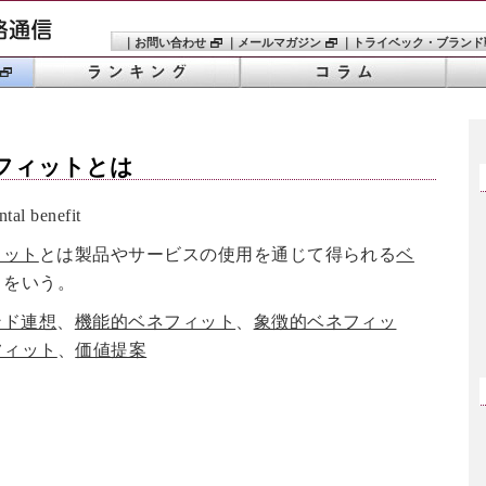
｜
お問い合わせ
｜
メールマガジン
｜
トライベック・ブランド
フィット
とは
al benefit
ィット
とは製品やサービスの使用を通じて得られる
ベ
とをいう。
ンド連想
、
機能的ベネフィット
、
象徴的ベネフィッ
フィット
、
価値提案