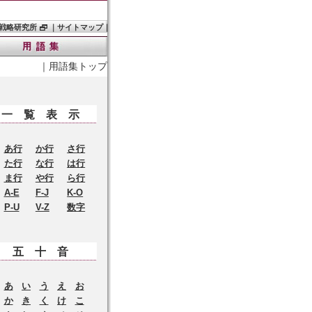
戦略研究所
｜
サイトマップ
｜
｜
用語集トップ
一覧表示
あ行
か行
さ行
た行
な行
は行
ま行
や行
ら行
A-E
F-J
K-O
P-U
V-Z
数字
五十音
あ
い
う
え
お
か
き
く
け
こ