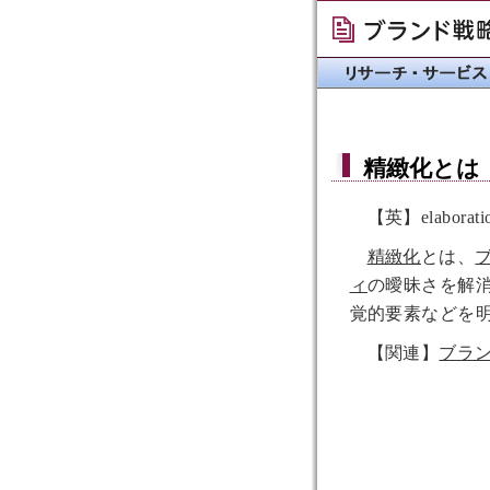
精緻化
とは
【英】elaborati
精緻化
とは、
ィ
の曖昧さを解
覚的要素などを
【関連】
ブラ