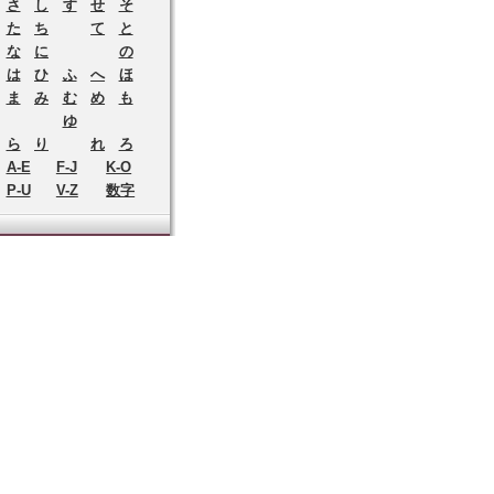
さ
し
す
せ
そ
た
ち
て
と
な
に
の
は
ひ
ふ
へ
ほ
ま
み
む
め
も
ゆ
ら
り
れ
ろ
A-E
F-J
K-O
P-U
V-Z
数字