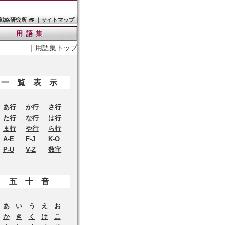
戦略研究所
｜
サイトマップ
｜
｜
用語集トップ
一覧表示
あ行
か行
さ行
た行
な行
は行
ま行
や行
ら行
A-E
F-J
K-O
P-U
V-Z
数字
五十音
あ
い
う
え
お
か
き
く
け
こ