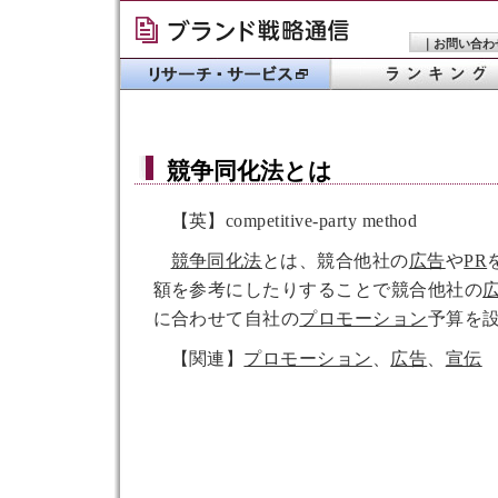
｜
お問い合わ
競争同化法
とは
【英】competitive-party method
競争同化法
とは、競合他社の
広告
や
PR
額を参考にしたりすることで競合他社の
に合わせて自社の
プロモーション
予算を
【関連】
プロモーション
、
広告
、
宣伝