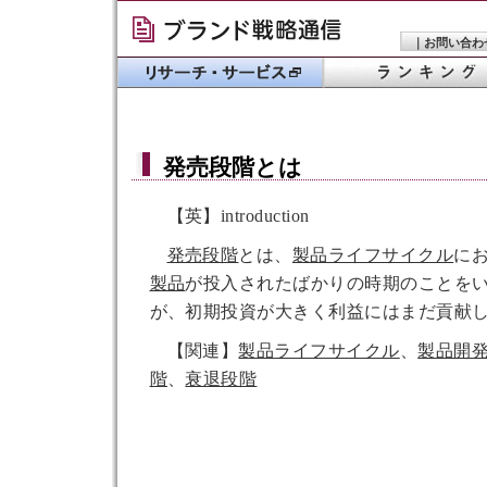
｜
お問い合わ
発売段階
とは
【英】introduction
発売段階
とは、
製品ライフサイクル
に
製品
が投入されたばかりの時期のことを
が、初期投資が大きく利益にはまだ貢献
【関連】
製品ライフサイクル
、
製品開
階
、
衰退段階