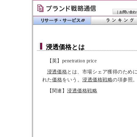
｜
お問い合わ
浸透価格
とは
【英】penetration price
浸透価格
とは、市場シェア獲得のため
れた
価格
をいう。
浸透価格戦略
の項参照
【関連】
浸透価格戦略