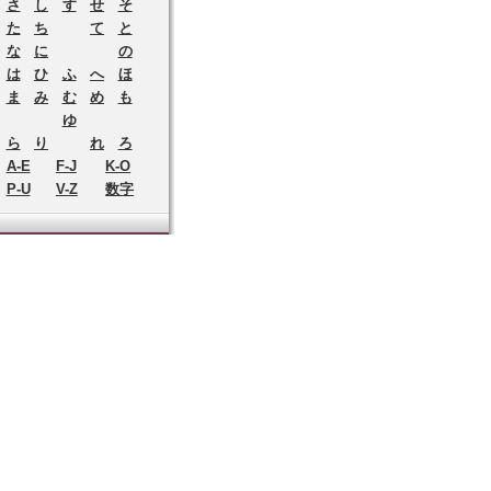
さ
し
す
せ
そ
た
ち
て
と
な
に
の
は
ひ
ふ
へ
ほ
ま
み
む
め
も
ゆ
ら
り
れ
ろ
A-E
F-J
K-O
P-U
V-Z
数字