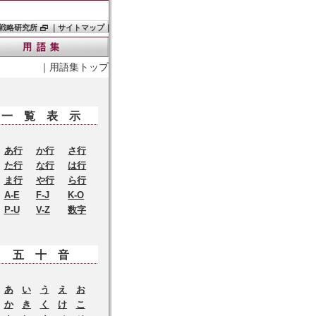
戦略研究所
｜
サイトマップ
｜
｜
用語集トップ
一覧表示
あ行
か行
さ行
た行
な行
は行
ま行
や行
ら行
A-E
F-J
K-O
P-U
V-Z
数字
五十音
あ
い
う
え
お
か
き
く
け
こ