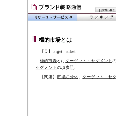
｜
お問い合わ
標的市場
とは
【英】target market
標的市場
とは
ターゲット・セグメント
セグメント
の項参照。
【関連】
市場細分化
、
ターゲット・セ