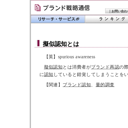
｜
お問い合わ
擬似認知
とは
【英】spurious awareness
擬似認知
とは消費者が
ブランド再認
の
に
認知
していると錯覚してしまうことを
【関連】
ブランド認知
、
量的調査