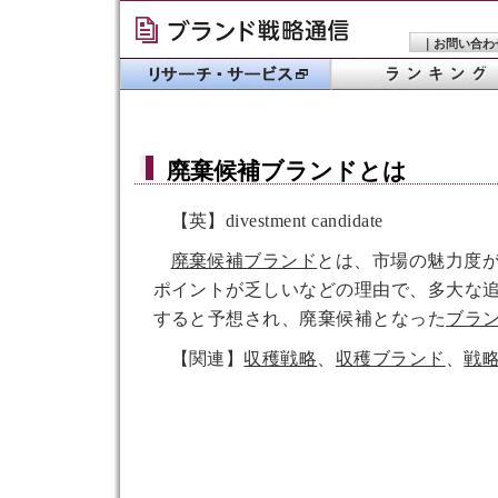
｜
お問い合わ
廃棄候補ブランド
とは
【英】divestment candidate
廃棄候補ブランド
とは、市場の魅力度
ポイントが乏しいなどの理由で、多大な
すると予想され、廃棄候補となった
ブラ
【関連】
収穫戦略
、
収穫ブランド
、
戦