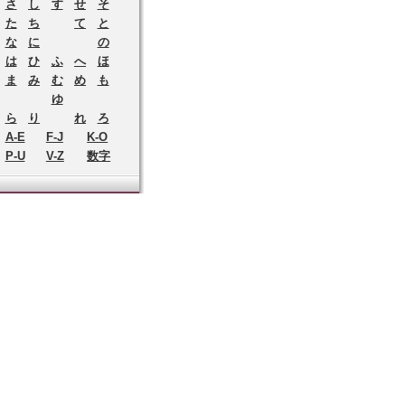
さ
し
す
せ
そ
た
ち
て
と
な
に
の
は
ひ
ふ
へ
ほ
ま
み
む
め
も
ゆ
ら
り
れ
ろ
A-E
F-J
K-O
P-U
V-Z
数字