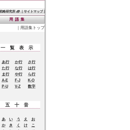
戦略研究所
｜
サイトマップ
｜
｜
用語集トップ
一覧表示
あ行
か行
さ行
た行
な行
は行
ま行
や行
ら行
A-E
F-J
K-O
P-U
V-Z
数字
五十音
あ
い
う
え
お
か
き
く
け
こ