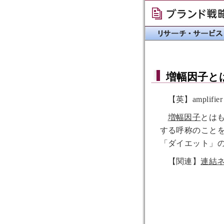
増幅因子
と
【英】amplifier
増幅因子
とは
する呼称のこと
「ダイエット」
【関連】
連結