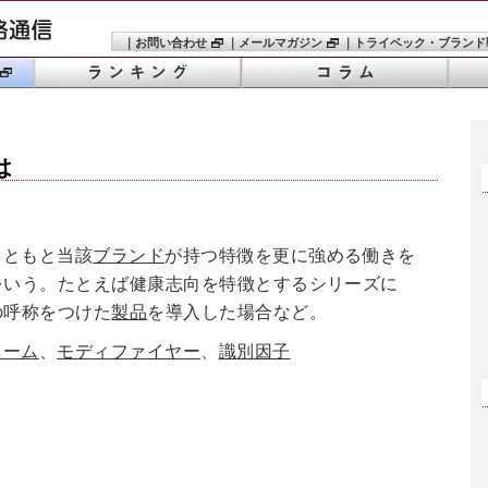
｜
お問い合わせ
｜
メールマガジン
｜
トライベック・ブランド
は
もともと当該
ブランド
が持つ特徴を更に強める働きを
をいう。たとえば健康志向を特徴とするシリーズに
の呼称をつけた
製品
を導入した場合など。
ネーム
、
モディファイヤー
、
識別因子