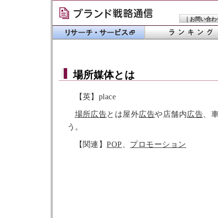
｜
お問い合わ
場所媒体
とは
【英】place
場所広告
とは屋外
広告
や店舗内
広告
、
う。
【関連】
POP
、
プロモーション