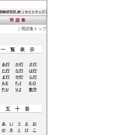
戦略研究所
｜
サイトマップ
｜
｜
用語集トップ
一覧表示
あ行
か行
さ行
た行
な行
は行
ま行
や行
ら行
A-E
F-J
K-O
P-U
V-Z
数字
五十音
あ
い
う
え
お
か
き
く
け
こ