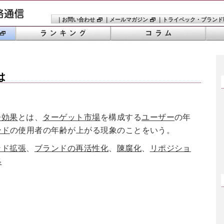
｜
お問い合わせ
｜
メールマガジン
｜
トライベック・ブランド
は
齢効果
とは、
ターゲット市場
を構成する
ユーザー
の年
ンド
の使用者の年齢が上がる現象のことをいう。
ンド拡張
、
ブランドの再活性化
、
陳腐化
、
リポジショ
略