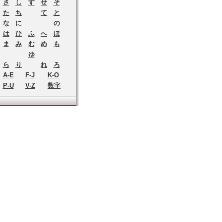
さ
し
す
せ
そ
た
ち
て
と
な
に
の
は
ひ
ふ
へ
ほ
ま
み
む
め
も
ゆ
ら
り
れ
ろ
A-E
F-J
K-O
P-U
V-Z
数字