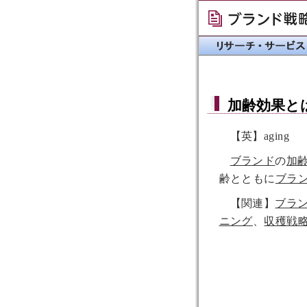
加齢効果
と
【英】aging
ブランド
の
加
齢とともに
ブラ
【関連】
ブラ
ニング
、
収穫戦