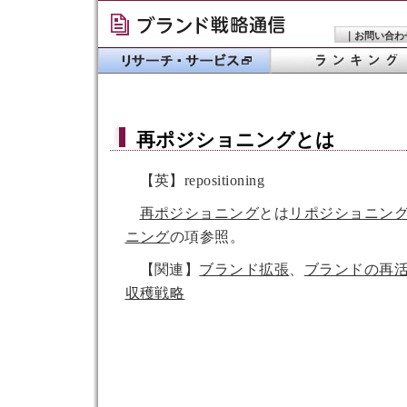
｜
お問い合わ
再ポジショニング
とは
【英】repositioning
再ポジショニング
とは
リポジショニン
ニング
の項参照。
【関連】
ブランド拡張
、
ブランドの再
収穫戦略