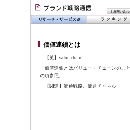
｜
お問い合わ
価値連鎖
とは
【英】value chain
価値連鎖
とは
バリュー・チェーン
のこ
の項参照。
【関連】
流通戦略
、
流通チャネル