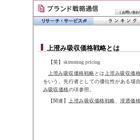
｜
お問い合わ
上澄み吸収価格戦略
とは
【英】skimming pricing
上澄み吸収価格戦略
とは
上澄み吸収価
をいう。先行者としての優位性がある場
み吸収価格
の項参照。
【関連】
上澄み吸収価格戦略
、
浸透価