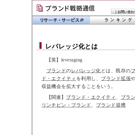
｜
お問い合わ
レバレッジ化
とは
【英】leveraging
ブランド
の
レバレッジ化
とは、既存の
ド・エクイティ
を利用し、
ブランド拡張
収益機会を拡大することをいう。
【関連】
ブランド・エクイティ
、
ブラ
リンチピン・ブランド
、
ブランド提携