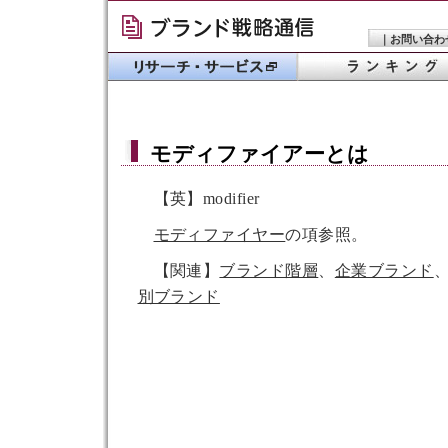
｜
お問い合わ
モディファイアー
とは
【英】modifier
モディファイヤー
の項参照。
【関連】
ブランド階層
、
企業ブランド
別ブランド