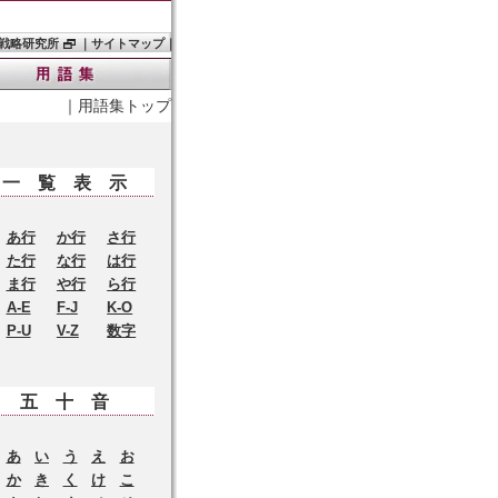
戦略研究所
｜
サイトマップ
｜
｜
用語集トップ
一覧表示
あ行
か行
さ行
た行
な行
は行
ま行
や行
ら行
A-E
F-J
K-O
P-U
V-Z
数字
五十音
あ
い
う
え
お
か
き
く
け
こ