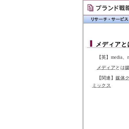
メディア
と
【英】media、m
メディア
とは
【関連】
媒体
ミックス