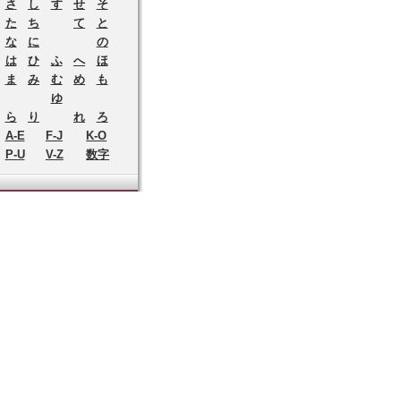
さ
し
す
せ
そ
た
ち
て
と
な
に
の
は
ひ
ふ
へ
ほ
ま
み
む
め
も
ゆ
ら
り
れ
ろ
A-E
F-J
K-O
P-U
V-Z
数字