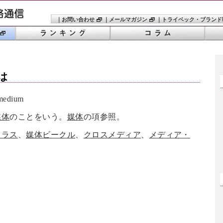
｜
お問い合わせ
｜
メールマガジン
｜
トライベック・ブランド
は
edium
媒体
のことをいう。
媒体
の項参照。
クラス
、
媒体ビークル
、
クロスメディア
、
メディア・