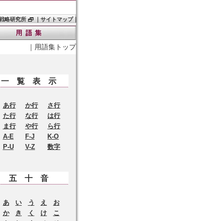
戦略研究所
｜
サイトマップ
｜
｜
用語集トップ
一覧表示
あ行
か行
さ行
た行
な行
は行
ま行
や行
ら行
A-E
F-J
K-O
P-U
V-Z
数字
五十音
あ
い
う
え
お
か
き
く
け
こ