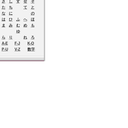
さ
し
す
せ
そ
た
ち
て
と
な
に
の
は
ひ
ふ
へ
ほ
ま
み
む
め
も
ゆ
ら
り
れ
ろ
A-E
F-J
K-O
P-U
V-Z
数字