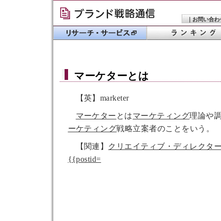
｜
お問い合わ
マーケター
とは
【英】marketer
マーケター
とは
マーケティング
理論や
ーケティング
戦略立案者のことをいう。
【関連】
クリエイティブ・ディレクタ
{{postid=