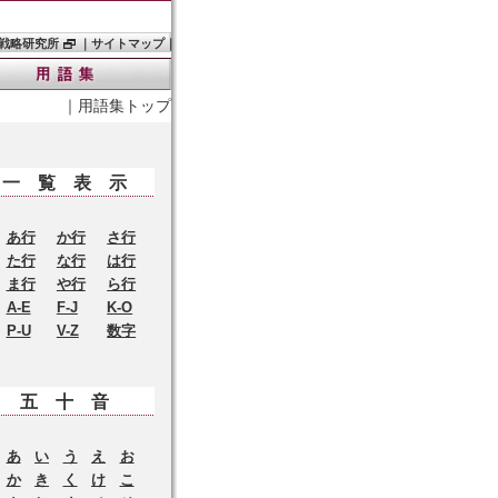
戦略研究所
｜
サイトマップ
｜
｜
用語集トップ
一覧表示
あ行
か行
さ行
た行
な行
は行
ま行
や行
ら行
A-E
F-J
K-O
P-U
V-Z
数字
五十音
あ
い
う
え
お
か
き
く
け
こ