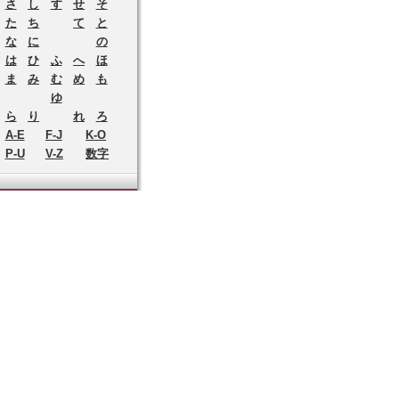
さ
し
す
せ
そ
た
ち
て
と
な
に
の
は
ひ
ふ
へ
ほ
ま
み
む
め
も
ゆ
ら
り
れ
ろ
A-E
F-J
K-O
P-U
V-Z
数字