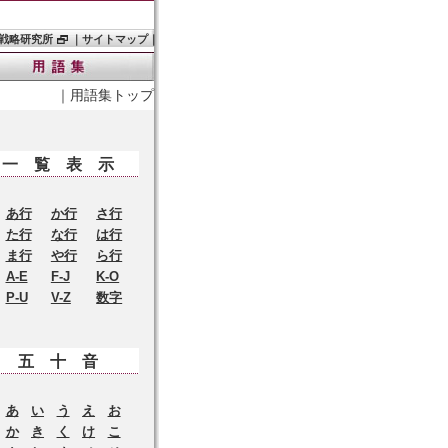
戦略研究所
｜
サイトマップ
｜
｜
用語集トップ
一覧表示
あ行
か行
さ行
た行
な行
は行
ま行
や行
ら行
A-E
F-J
K-O
P-U
V-Z
数字
五十音
あ
い
う
え
お
か
き
く
け
こ