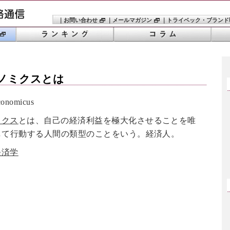
｜
お問い合わせ
｜
メールマガジン
｜
トライベック・ブランド
ノミクス
とは
nomicus
ミクス
とは、自己の経済利益を極大化させることを唯
して行動する人間の類型のことをいう。経済人。
経済学