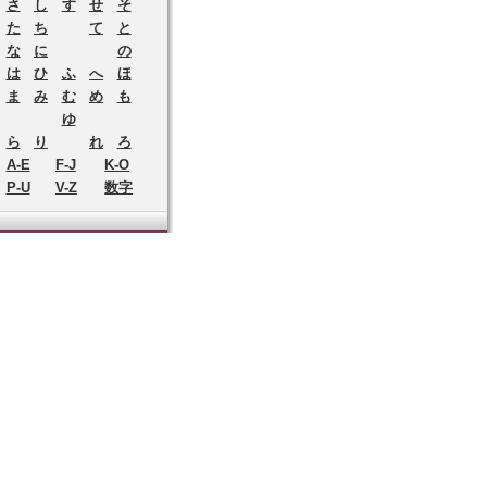
さ
し
す
せ
そ
た
ち
て
と
な
に
の
は
ひ
ふ
へ
ほ
ま
み
む
め
も
ゆ
ら
り
れ
ろ
A-E
F-J
K-O
P-U
V-Z
数字