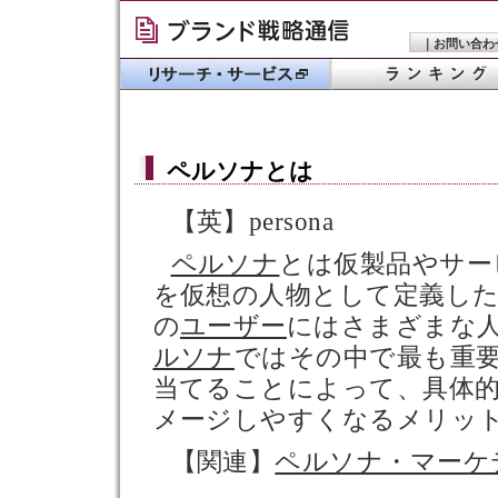
｜
お問い合わ
ペルソナ
とは
【英】persona
ペルソナ
とは仮製品やサー
を仮想の人物として定義し
の
ユーザー
にはさまざまな
ルソナ
ではその中で最も重
当てることによって、具体
メージしやすくなるメリッ
【関連】
ペルソナ・マーケ