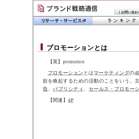
｜
お問い合わ
プロモーション
とは
【英】promotion
プロモーション
とは
マーケティング
の
4
欲を喚起するための活動のことをいう。
告
、
パブリシティ
、
セールス・プロモー
【関連】
4P