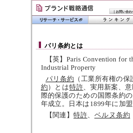
｜
お問い合わ
パリ条約
とは
【英】Paris Convention for the
Industrial Property
パリ条約
（工業所有権の保
約
）とは
特許
、実用新案、意
際的保護のための国際条約のこ
年成立。日本は1899年に加
【関連】
特許
、
ベルヌ条約