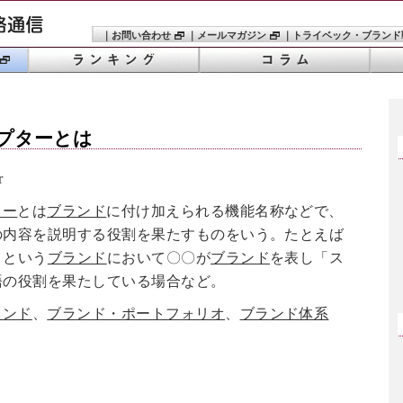
｜
お問い合わせ
｜
メールマガジン
｜
トライベック・ブランド
プター
とは
r
ター
とは
ブランド
に付け加えられる機能名称などで、
の内容を説明する役割を果たすものをいう。たとえば
」という
ブランド
において〇〇が
ブランド
を表し「ス
語の役割を果たしている場合など。
ランド
、
ブランド・ポートフォリオ
、
ブランド体系