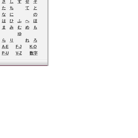
さ
し
す
せ
そ
た
ち
て
と
な
に
の
は
ひ
ふ
へ
ほ
ま
み
む
め
も
ゆ
ら
り
れ
ろ
A-E
F-J
K-O
P-U
V-Z
数字