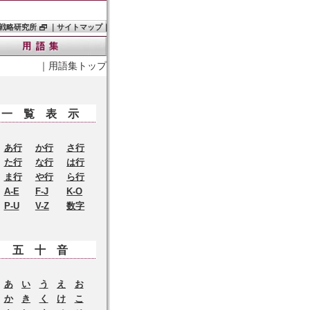
戦略研究所
｜
サイトマップ
｜
｜
用語集トップ
一覧表示
あ行
か行
さ行
た行
な行
は行
ま行
や行
ら行
A-E
F-J
K-O
P-U
V-Z
数字
五十音
あ
い
う
え
お
か
き
く
け
こ