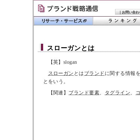
｜
お問い合わ
スローガン
とは
【英】slogan
スローガン
とは
ブランド
に関する情報
とをいう。
【関連】
ブランド要素
、
タグライン
、