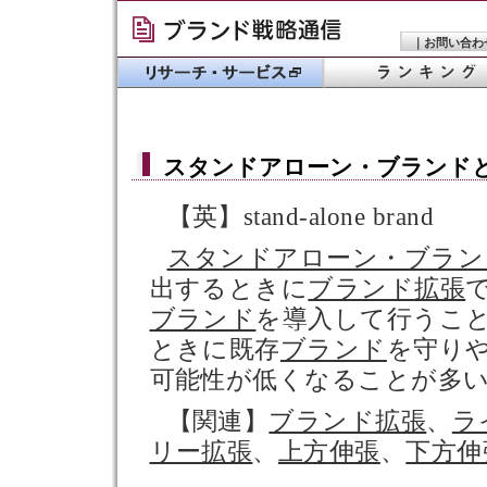
｜
お問い合わ
スタンドアローン・ブランド
【英】stand-alone brand
スタンドアローン・ブラン
出するときに
ブランド拡張
ブランド
を導入して行うこ
ときに既存
ブランド
を守り
可能性が低くなることが多
【関連】
ブランド拡張
、
ラ
リー拡張
、
上方伸張
、
下方伸