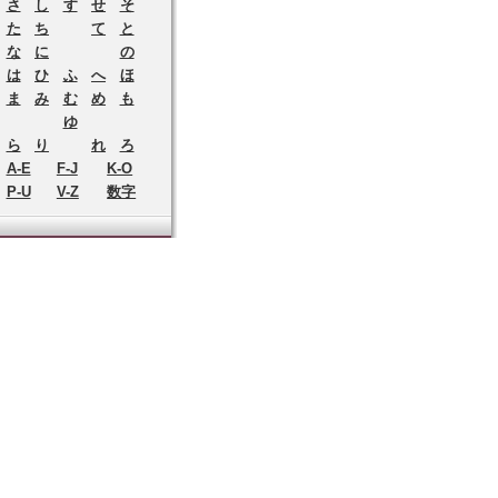
さ
し
す
せ
そ
た
ち
て
と
な
に
の
は
ひ
ふ
へ
ほ
ま
み
む
め
も
ゆ
ら
り
れ
ろ
A-E
F-J
K-O
P-U
V-Z
数字