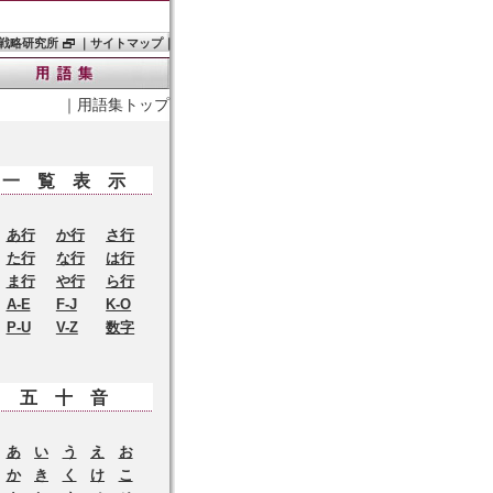
戦略研究所
｜
サイトマップ
｜
｜
用語集トップ
一覧表示
あ行
か行
さ行
た行
な行
は行
ま行
や行
ら行
A-E
F-J
K-O
P-U
V-Z
数字
五十音
あ
い
う
え
お
か
き
く
け
こ