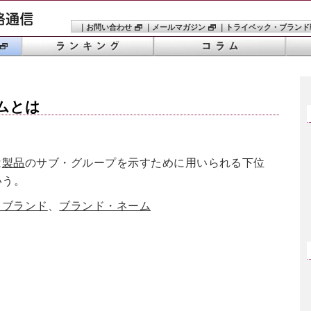
｜
お問い合わせ
｜
メールマガジン
｜
トライベック・ブランド
ム
とは
e
は
製品
のサブ・グループを示すために用いられる下位
いう。
・ブランド
、
ブランド・ネーム