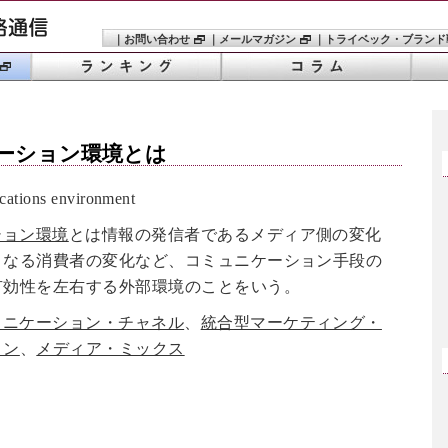
｜
お問い合わせ
｜
メールマガジン
｜
トライベック・ブランド
ーション環境
とは
ions environment
ション環境
とは情報の発信者であるメディア側の変化
となる消費者の変化など、コミュニケーション手段の
有効性を左右する外部環境のことをいう。
ュニケーション・チャネル
、
統合型マーケティング・
ョン
、
メディア・ミックス