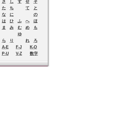
さ
し
す
せ
そ
た
ち
て
と
な
に
の
は
ひ
ふ
へ
ほ
ま
み
む
め
も
ゆ
ら
り
れ
ろ
A-E
F-J
K-O
P-U
V-Z
数字