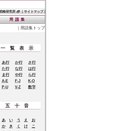
戦略研究所
｜
サイトマップ
｜
｜
用語集トップ
一覧表示
あ行
か行
さ行
た行
な行
は行
ま行
や行
ら行
A-E
F-J
K-O
P-U
V-Z
数字
五十音
あ
い
う
え
お
か
き
く
け
こ