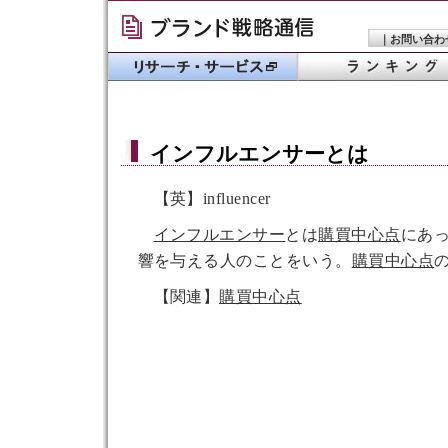
｜
お問い合わ
インフルエンサー
とは
【英】influencer
インフルエンサー
とは
購買中心点
にあ
響を与える人のことをいう。
購買中心点
【関連】
購買中心点